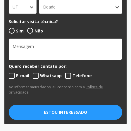
UF
Cidade
Solicitar visita técnica?
Sim
Não
Quero receber contato por:
E-mail
Whatsapp
Telefone
Ao informar meus dados, eu concordo com a
Política de
privacidade
.
ESTOU INTERESSADO