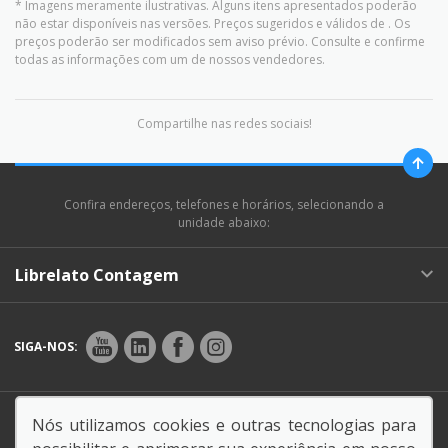
* Imagens meramente ilustrativas. Alguns itens apresentados poderão
não estar disponíveis nas versões. Preços sugeridos e válidos de
. Os
preços poderão ser modificados sem aviso prévio. Consulte e confirme
todas as informações com um de nossos vendedores.
Compartilhe nas redes sociais!
Confira endereços, telefones e horários, selecionando a
unidade abaixo:
Librelato Contagem
SIGA-NOS:
Endereço Matriz:
BR-381, km 493, 1100 -
Nós utilizamos cookies e outras tecnologias para
Inconfidentes - Contagem CEP: 32260-530-MG