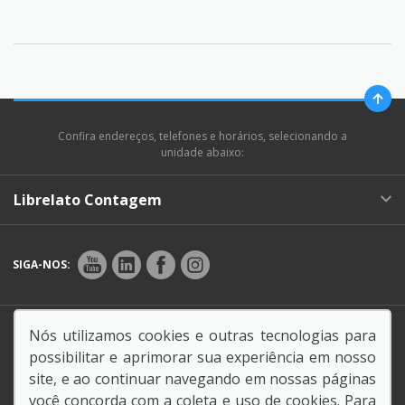
Confira endereços, telefones e horários, selecionando a
unidade abaixo:
Librelato Contagem
SIGA-NOS:
Endereço Matriz:
BR-381, km 493, 1100 -
Nós utilizamos cookies e outras tecnologias para
Inconfidentes - Contagem CEP: 32260-530-MG
possibilitar e aprimorar sua experiência em nosso
site, e ao continuar navegando em nossas páginas
você concorda com a coleta e uso de cookies. Para