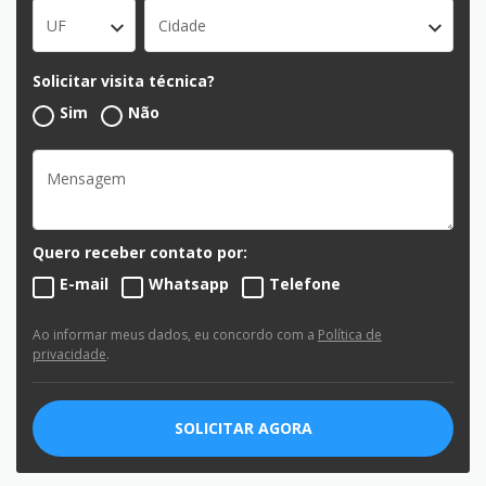
UF
Cidade
Solicitar visita técnica?
Sim
Não
Quero receber contato por:
E-mail
Whatsapp
Telefone
Ao informar meus dados, eu concordo com a
Política de
privacidade
.
SOLICITAR AGORA